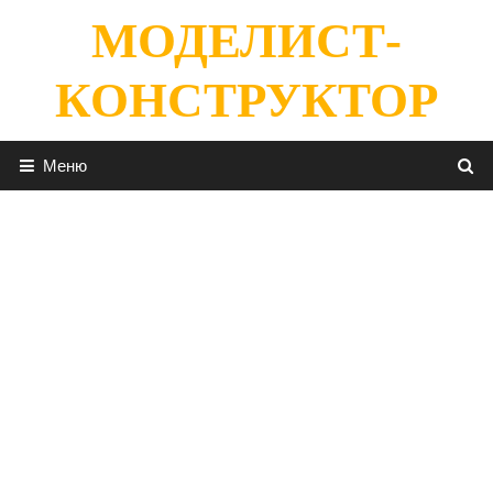
Перейти
МОДЕЛИСТ-
к
содержимому
КОНСТРУКТОР
Меню