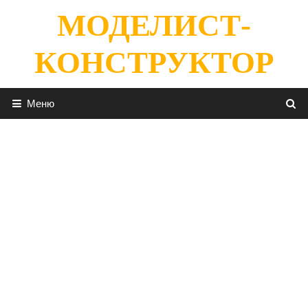
Перейти
МОДЕЛИСТ-
к
содержимому
КОНСТРУКТОР
Меню