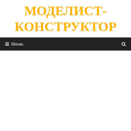
Перейти
МОДЕЛИСТ-
к
содержимому
КОНСТРУКТОР
Меню