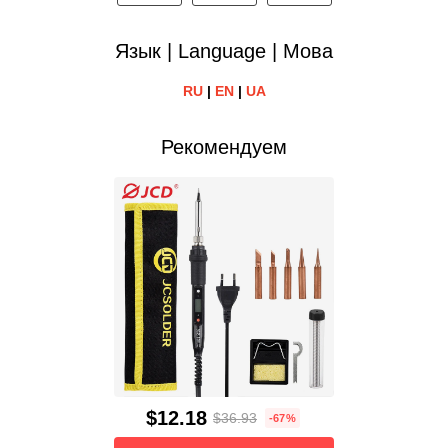
Язык | Language | Мова
RU
|
EN
|
UA
Рекомендуем
$12.18
$36.93
-67%