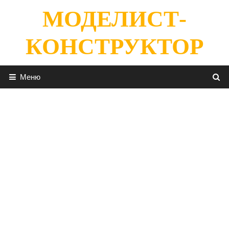
Перейти
МОДЕЛИСТ-
к
содержимому
КОНСТРУКТОР
Меню