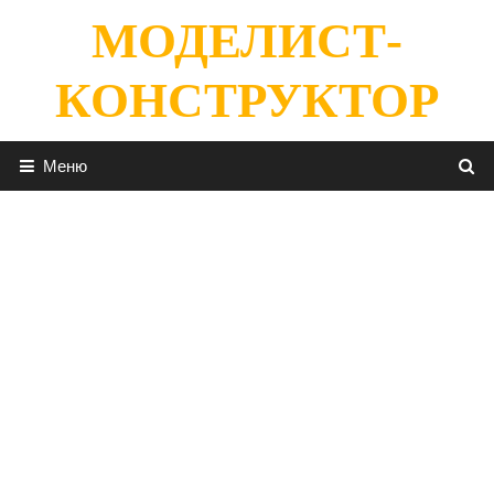
Перейти
МОДЕЛИСТ-
к
содержимому
КОНСТРУКТОР
Меню