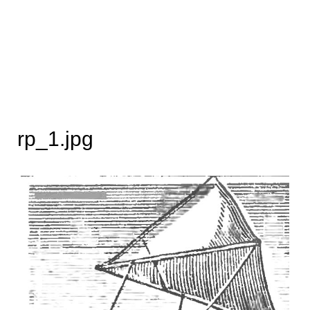
rp_1.jpg