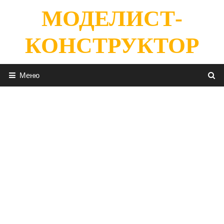
Перейти
МОДЕЛИСТ-
к
содержимому
КОНСТРУКТОР
Меню