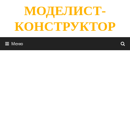
Перейти
МОДЕЛИСТ-
к
содержимому
КОНСТРУКТОР
Меню