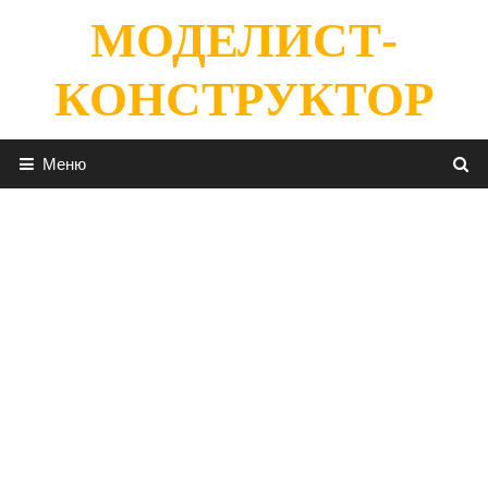
Перейти
МОДЕЛИСТ-
к
содержимому
КОНСТРУКТОР
Меню