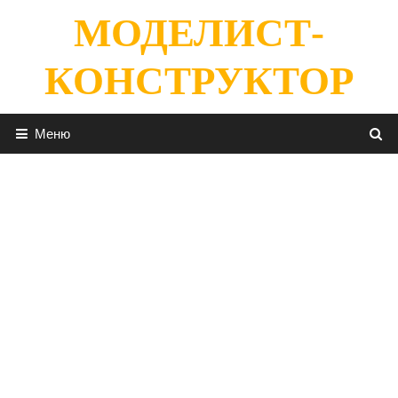
Перейти
МОДЕЛИСТ-
к
содержимому
КОНСТРУКТОР
Меню