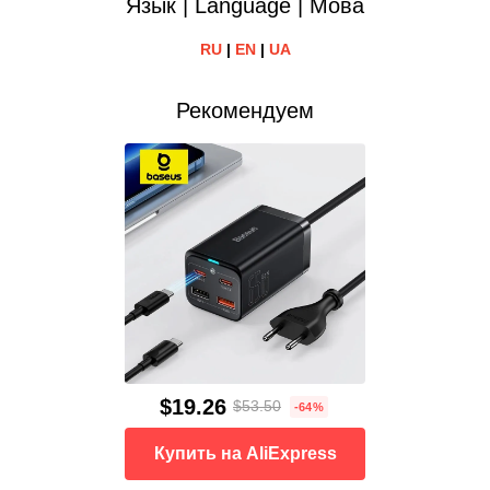
Язык | Language | Мова
RU
|
EN
|
UA
Рекомендуем
$19.26
$53.50
-64%
Купить на AliExpress