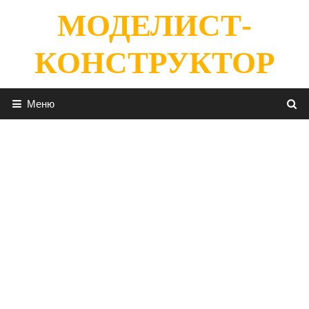
Перейти
МОДЕЛИСТ-
к
содержимому
КОНСТРУКТОР
Меню