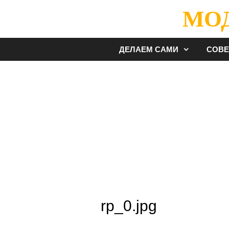
Перейти
МО
к
содержимому
ДЕЛАЕМ САМИ
СОВ
rp_0.jpg