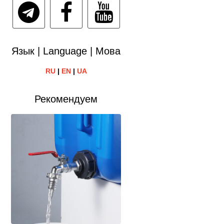
Язык | Language | Мова
RU
|
EN
|
UA
Рекомендуем