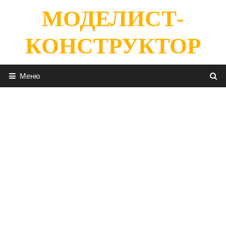
Перейти
МОДЕЛИСТ-
к
содержимому
КОНСТРУКТОР
Меню