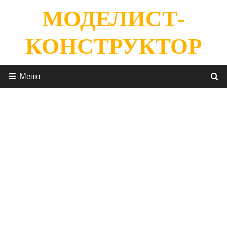
Перейти
МОДЕЛИСТ-
к
содержимому
КОНСТРУКТОР
Меню