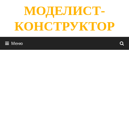
Перейти
МОДЕЛИСТ-
к
содержимому
КОНСТРУКТОР
Меню