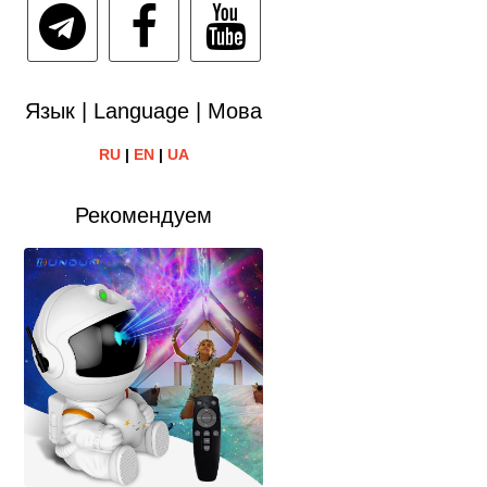
Язык | Language | Мова
RU
|
EN
|
UA
Рекомендуем