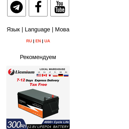
Язык | Language | Мова
RU
|
EN
|
UA
Рекомендуем