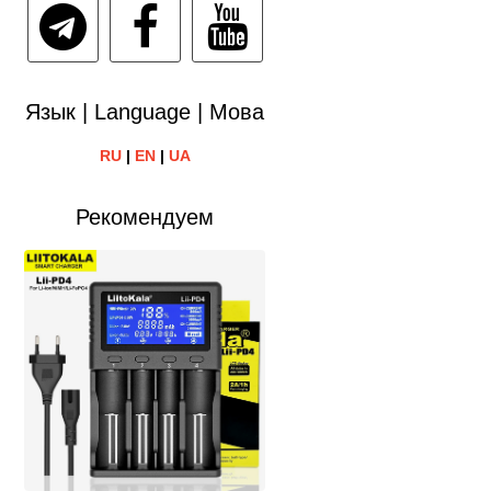
Язык | Language | Мова
RU
|
EN
|
UA
Рекомендуем