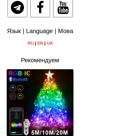
Язык | Language | Мова
RU
|
EN
|
UA
Рекомендуем