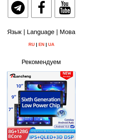
Язык | Language | Мова
RU
|
EN
|
UA
Рекомендуем