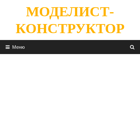
Перейти
МОДЕЛИСТ-
к
содержимому
КОНСТРУКТОР
Меню