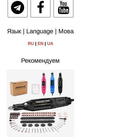
Язык | Language | Мова
RU
|
EN
|
UA
Рекомендуем