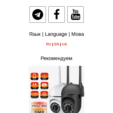
Язык | Language | Мова
RU
|
EN
|
UA
Рекомендуем