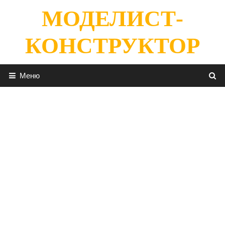
Перейти
МОДЕЛИСТ-
к
содержимому
КОНСТРУКТОР
Меню