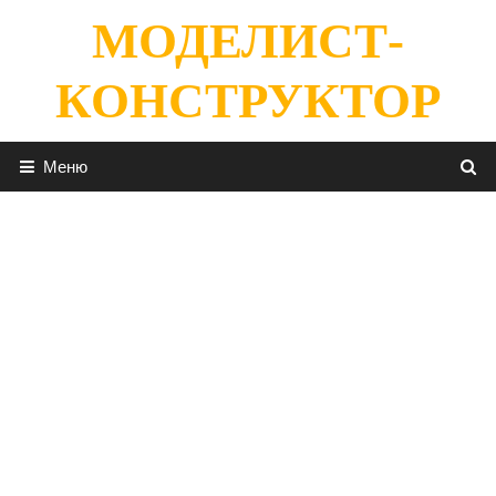
Перейти
МОДЕЛИСТ-
к
содержимому
КОНСТРУКТОР
Меню