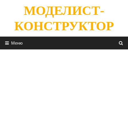
Перейти
МОДЕЛИСТ-
к
содержимому
КОНСТРУКТОР
Меню