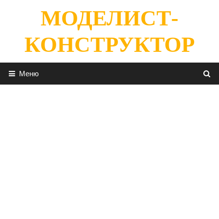
Перейти
МОДЕЛИСТ-
к
содержимому
КОНСТРУКТОР
Меню