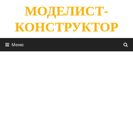
Перейти
МОДЕЛИСТ-
к
содержимому
КОНСТРУКТОР
Меню