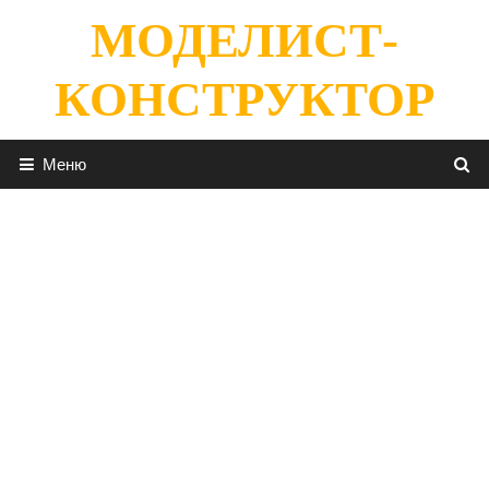
Перейти
МОДЕЛИСТ-
к
содержимому
КОНСТРУКТОР
Меню