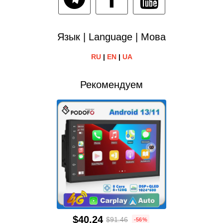
Язык | Language | Мова
RU
|
EN
|
UA
Рекомендуем
$40.24
$91.46
-56%