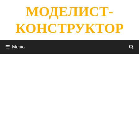
Перейти
МОДЕЛИСТ-
к
содержимому
КОНСТРУКТОР
Меню