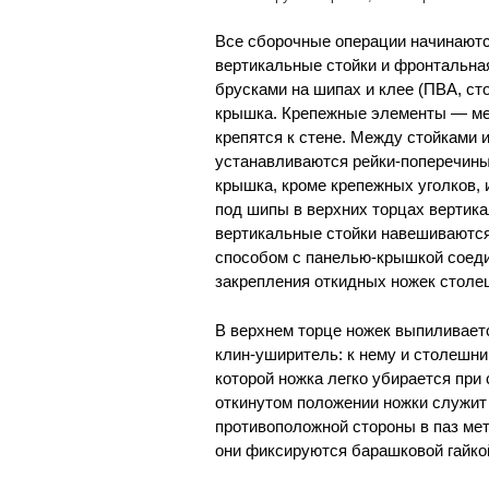
Все сборочные операции начинаютс
вертикальные стойки и фронтальная
брусками на шипах и клее (ПВА, ст
крышка. Крепежные элементы — мет
крепятся к стене. Между стойками 
устанавливаются рейки-поперечины
крышка, кроме крепежных уголков,
под шипы в верхних торцах вертик
вертикальные стойки навешиваются
способом с панелью-крышкой соедин
закрепления откидных ножек столеш
В верхнем торце ножек выпиливаетс
клин-уширитель: к нему и столешни
которой ножка легко убирается пр
откинутом положении ножки служит
противоположной стороны в паз мет
они фиксируются барашковой гайко