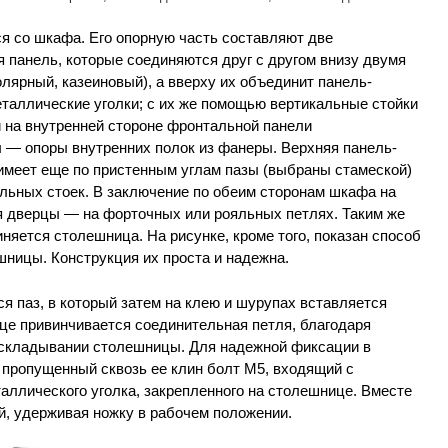
я со шкафа. Его опорную часть составляют две
 панель, которые соединяются друг с другом внизу двумя
олярный, казеиновый), а вверху их объединит панель-
аллические уголки; с их же помощью вертикальные стойки
и на внутренней стороне фронтальной панели
 — опоры внутренних полок из фанеры. Верхняя панель-
 имеет еще по пристенным углам пазы (выбраны стамеской)
альных стоек. В заключение по обеим сторонам шкафа на
 дверцы — на форточных или рояльных петлях. Таким же
яется столешница. На рисунке, кроме того, показан способ
ницы. Конструкция их проста и надежна.
я паз, в который затем на клею и шурупах вставляется
це привинчивается соединительная петля, благодаря
и складывании столешницы. Для надежной фиксации в
 пропущенный сквозь ее клин болт М5, входящий с
аллического уголка, закрепленного на столешнице. Вместе
й, удерживая ножку в рабочем положении.