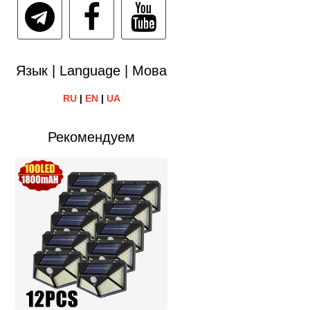
Язык | Language | Мова
RU
|
EN
|
UA
Рекомендуем