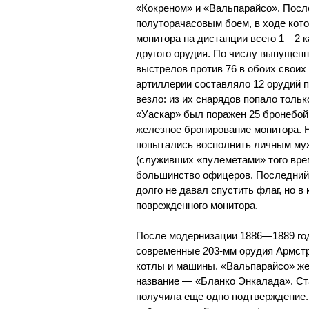
«Кокреном» и «Вальпарайсо». Посл
полуторачасовым боем, в ходе кот
монитора на дистанции всего 1—2 ка
другого орудия. По числу выпущенн
выстрелов против 76 в обоих своих
артиллерии составляло 12 орудий п
везло: из их снарядов попало тольк
«Уаскар» был поражен 25 бронебой
железное бронирование монитора. 
попытались восполнить личным муже
(служивших «пулеметами» того вре
большинство офицеров. Последний 
долго не давал спустить флаг, но 
поврежденного монитора.
После модернизации 1886—1889 год
современные 203-мм орудия Армстро
котлы и машины. «Вальпарайсо» же
название — «Бланко Энкалада». Ст
получила еще одно подтверждение. 