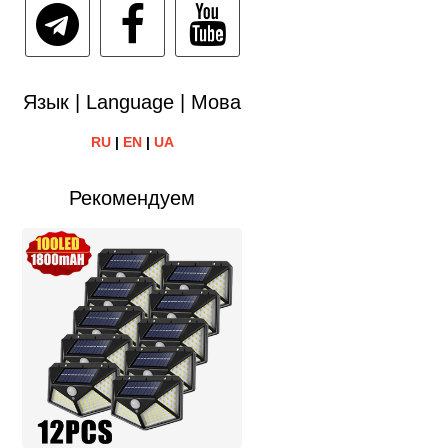
Язык | Language | Мова
RU
|
EN
|
UA
Рекомендуем