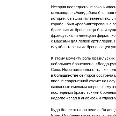
История последнего не закончилась
мелководье «Аквидабан» был поднят
истории, бывший «мятежник» получи
корабль был «реабилитирован» с в
бразильских броненосца были суще
французская и немецкая фирмы, ко
с марсами для легкой артиллерии. 
служба стареньких броненосцев уже
К этому моменту роль бразильских 
небольших броненосца: «Деодо-ру»
Сен». Имея номинально только пол
в большинстве секторов обстрела 
вполне современной схеме: на носу
названные именами «героев» смутно
последними бразильскими бронено
надолго «впал в анабиоз» и «просн
Куда более активно вели себя две
Чили. Особенно много приключений