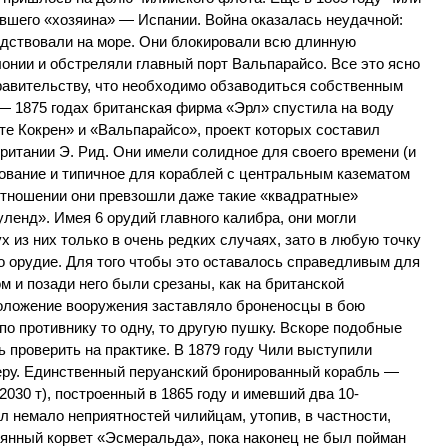
вшего «хозяина» — Испании. Война оказалась неудачной:
одствовали на море. Они блокировали всю длинную
онии и обстреляли главный порт Вальпарайсо. Все это ясно
авительству, что необходимо обзаводиться собственным
— 1875 годах британская фирма «Эрл» спустила на воду
е Кокрен» и «Вальпарайсо», проект которых составил
итании Э. Рид. Они имели солидное для своего времени (и
ование и типичное для кораблей с центральным казематом
отношении они превзошли даже такие «квадратные»
уленд». Имея 6 орудий главного калибра, они могли
х из них только в очень редких случаях, зато в любую точку
о орудие. Для того чтобы это оставалось справедливым для
м и позади него были срезаны, как на британской
положение вооружения заставляло броненосцы в бою
по противнику то одну, то другую пушку. Вскоре подобные
 проверить на практике. В 1879 году Чили выступили
еру. Единственный перуанский бронированный корабль —
030 т), построенный в 1865 году и имевший два 10-
 немало неприятностей чилийцам, утопив, в частности,
вянный корвет «Эсмеральда», пока наконец не был пойман