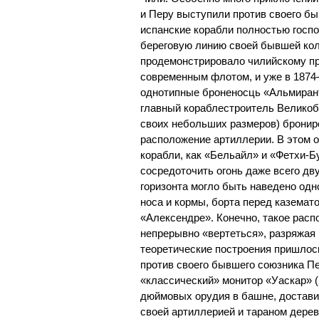
и Перу выступили против своего бы
испанские корабли полностью госп
береговую линию своей бывшей кол
продемонстрировало чилийскому пр
современным флотом, и уже в 1874
однотипные броненосць «Альмирант
главный кораблестроитель Великобр
своих небольших размеров) бронир
расположение артиллерии. В этом 
корабли, как «Бельайл» и «Фетхи-Б
сосредоточить огонь даже всего дву
горизонта могло быть наведено одн
носа и кормы, борта перед каземато
«Алексендре». Конечно, такое рас
непрерывно «вертеться», разряжая 
теоретические построения пришлось
против своего бывшего союзника П
«классический» монитор «Уаскар» (2
дюймовых орудия в башне, доставил
своей артиллерией и тараном дере