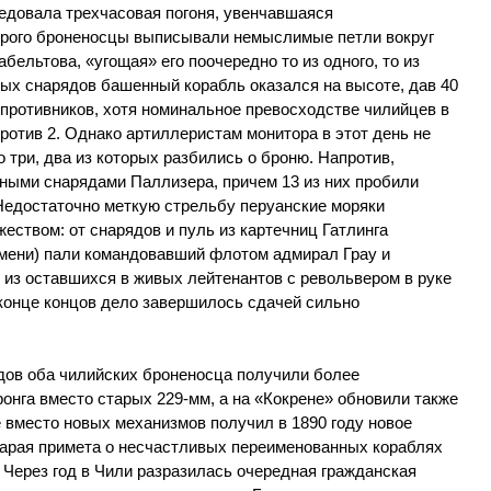
едовала трехчасовая погоня, увенчавшаяся
орого броненосцы выписывали немыслимые петли вокруг
бельтова, «угощая» его поочередно то из одного, то из
ых снарядов башенный корабль оказался на высоте, дав 40
 противников, хотя номинальное превосходстве чилийцев в
ротив 2. Однако артиллеристам монитора в этот день не
о три, два из которых разбились о броню. Напротив,
ными снарядами Паллизера, причем 13 из них пробили
Недостаточно меткую стрельбу перуанские моряки
ством: от снарядов и пуль из картечниц Гатлинга
мени) пали командовавший флотом адмирал Грау и
из оставшихся в живых лейтенантов с револьвером в руке
в конце концов дело завершилось сдачей сильно
ов оба чилийских броненосца получили более
нга вместо старых 229-мм, а на «Кокрене» обновили также
 вместо новых механизмов получил в 1890 году новое
арая примета о несчастливых переименованных кораблях
Через год в Чили разразилась очередная гражданская