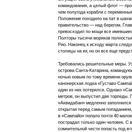
командования, а целый флот — прот
чем полугода корабли с переменны
Положение походило на пат в шахм
правительство — над берегом. Гла
превосходил по мощи все имевшиес
Полторы тысячи моряков полностью
Рио. Наконец к исходу марта след
столицы на юг, но он все еще предс
Требовались решительные меры. Узн
острова Санта-Катарина, командую
ночью новым по тому времени оруж
канонерская лодка «Густаво Сампай
один из них потерялся. Однако «Са
метров, он выпустил две торпеды. П
«Аквидабан» медленно заполнился 
открытая перед самым попаданием,
в «Сампайо» попало почти 40 мало
пострадал только один человек. С 
сомнительной чести попасть под вт