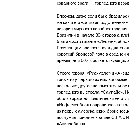
коварного врага — торпедного взры
Впрочем, даже если бы с бразильск
же как и его «близкий родственник
истории мирового кораблестроения
Бразилии в начале 80-х годов анг
британского гиганта «Инфлексибл» 
Бразильцам воспроизвели диагонал
короткий броневой пояс в средней ч
превышали 60% соответствующих э
Строго говоря, «Риачуэло» и «Акв
того, что у первого из них водоизм
несколько другое вспомогательное 
торпедного выстрела «Сампайо». Но
обоих кораблей практически не отли
«Инфлексибла» понравилась не тол
из первых американских броненосце
послужил поводом к войне США с И
«Аквидабана».