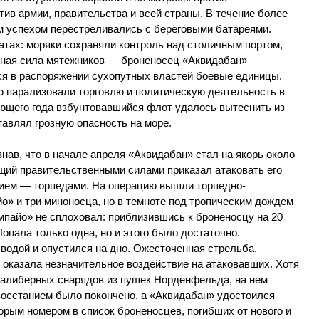
ив армии, правительства и всей страны. В течение более
м успехом перестреливались с береговыми батареями.
атах: моряки сохраняли контроль над столичным портом,
вная сила мятежников — броненосец «Аквидабан» —
я в распоряжении сухопутных властей боевые единицы.
 парализовали торговлю и политическую деятельность в
ующего года взбунтовавшийся флот удалось вытеснить из
тавлял грозную опасность на море.
ав, что в начале апреля «Аквидабан» стал на якорь около
щий правительственными силами приказал атаковать его
ием — торпедами. На операцию вышли торпедно-
о» и три миноносца, но в темноте под тропическим дождем
мпайо» не сплоховал: приблизившись к броненосцу на 20
опала только одна, но и этого было достаточно.
водой и опустился на дно. Ожесточенная стрельба,
 оказала незначительное воздействие на атаковавших. Хотя
калиберных снарядов из пушек Норденфельда, на нем
восстанием было покончено, а «Аквидабан» удостоился
орым номером в список броненосцев, погибших от нового и