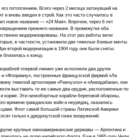
 его потоплением. Всего через 2 месяца затонувший на
 и вновь введен в строй. Как это часто случалось в
л новое название — «24 Мая». Впрочем, через 6 лет
озвращением прежнего названия. В промежутке оба
ственно модернизированы. На этот раз работы вели
торые, в частности, установили две тяжелые боевые мачты
При второй модернизации в 1904 году они были сняты:
 близилась к концу.
кораблей «первой линии» уже исполняли два других
 и «Флориану», построенные французской фирмой «Ла
овину тяжелой артиллерии «Риачуэло» и «Аквидабана», они
могли выставить те же самые два орудия, расположенные по
 и корме. Эти низкобортные корабли береговой обороны,
го времени гражданских войн и неурядиц, оказались
сцами. Флот самой большой страны Латинской Америки
улся» только к дредноутской гонке вооружений.
 другие крупные южноамериканские державы — Аргентина и
 пришлось на долю чилийского флота. Еще в 1865 году Чили