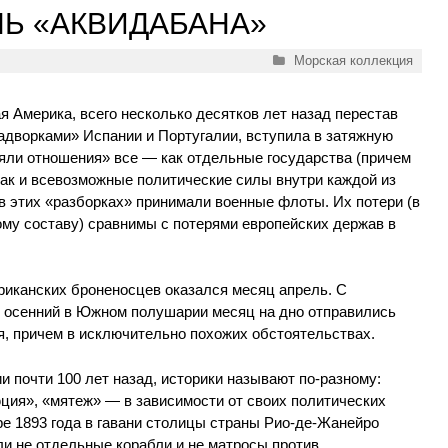
Ь «АКВИДАБАНА»
Рубрики
Морская коллекция
я Америка, всего несколько десятков лет назад перестав
дворками» Испании и Португалии, вступила в затяжную
няли отношения» все — как отдельные государства (причем
так и всевозможные политические силы внутри каждой из
в этих «разборках» принимали военные флоты. Их потери (в
му составу) сравнимы с потерями европейских держав в
иканских броненосцев оказался месяц апрель. С
ый осенний в Южном полушарии месяц на дно отправились
я, причем в исключительно похожих обстоятельствах.
 почти 100 лет назад, историки называют по-разному:
ция», «мятеж» — в зависимости от своих политических
е 1893 года в гавани столицы страны Рио-де-Жанейро
и не отдельные корабли и не матросы против