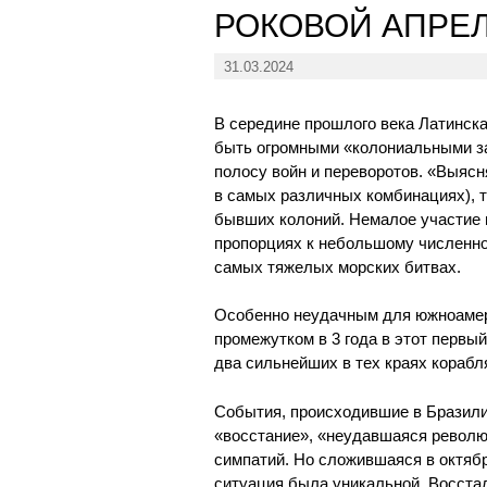
РОКОВОЙ АПРЕЛ
31.03.2024
В середине прошлого века Латинска
быть огромными «колониальными за
полосу войн и переворотов. «Выяс
в самых различных комбинациях), 
бывших колоний. Немалое участие 
пропорциях к небольшому численно
самых тяжелых морских битвах.
Особенно неудачным для южноамер
промежутком в 3 года в этот перв
два сильнейших в тех краях корабл
События, происходившие в Бразилии
«восстание», «неудавшаяся револю
симпатий. Но сложившаяся в октябр
ситуация была уникальной. Восстал