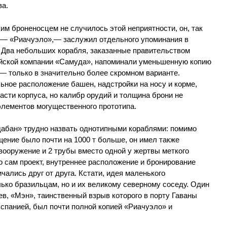
ва.
им броненосцем не случилось этой неприятности, он, так
» — «Риачуэло»,— заслужил отдельного упоминания в
. Два небольших корабля, заказанные правительством
лийской компании «Самуда», напоминали уменьшенную копию
— только в значительно более скромном варианте.
ьное расположение башен, надстройки на носу и корме,
асти корпуса, но калибр орудий и толщина брони не
лементов могущественного прототипа.
идабан» трудно назвать однотипными кораблями: помимо
ещение было почти на 1000 т больше, он имел также
вооружение и 2 трубы вместо одной у жертвы меткого
 сам проект, внутреннее расположение и бронирование
чались друг от друга. Кстати, идея маленького
ько бразильцам, но и их великому северному соседу. Один
в, «Мэн», таинственный взрыв которого в порту Гаваны
спанией, был почти полной копией «Риачуэло» и