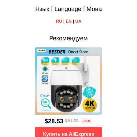
Язык | Language | Мова
RU
|
EN
|
UA
Рекомендуем
$28.53
$81.53
-65%
Купить на AliExpress