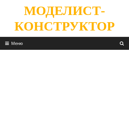
Перейти
МОДЕЛИСТ-
к
содержимому
КОНСТРУКТОР
Меню