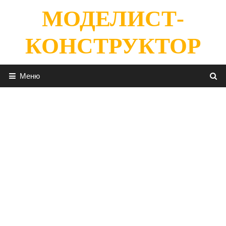
Перейти
МОДЕЛИСТ-
к
содержимому
КОНСТРУКТОР
Меню