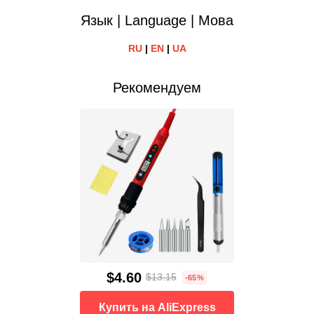
Язык | Language | Мова
RU
|
EN
|
UA
Рекомендуем
$4.60
$13.15
-65%
Купить на AliExpress