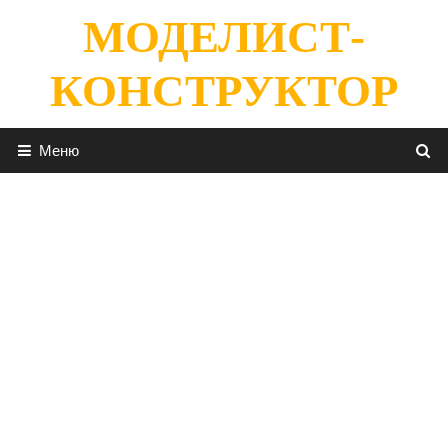
Перейти
МОДЕЛИСТ-
к
содержимому
КОНСТРУКТОР
Меню