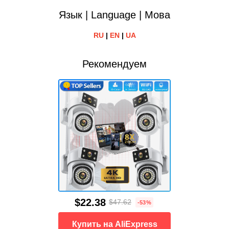
Язык | Language | Мова
RU
|
EN
|
UA
Рекомендуем
$22.38
$47.62
-53%
Купить на AliExpress