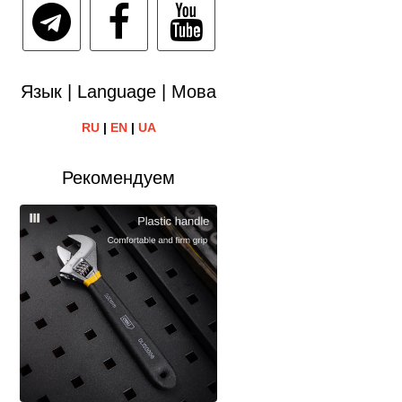
Язык | Language | Мова
RU
|
EN
|
UA
Рекомендуем