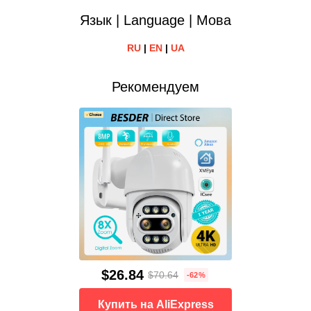
Язык | Language | Мова
RU
|
EN
|
UA
Рекомендуем
$26.84
$70.64
-62%
Купить на AliExpress