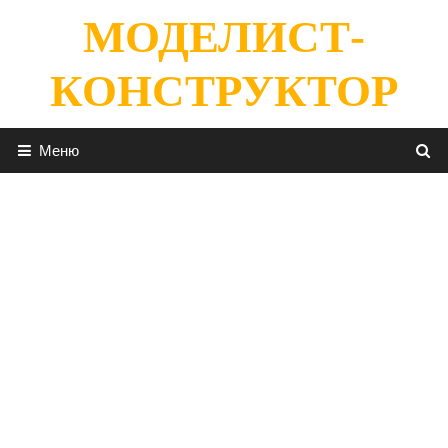
Перейти
МОДЕЛИСТ-
к
содержимому
КОНСТРУКТОР
Меню