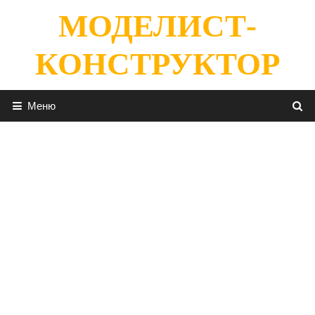
Перейти
МОДЕЛИСТ-
к
содержимому
КОНСТРУКТОР
Меню