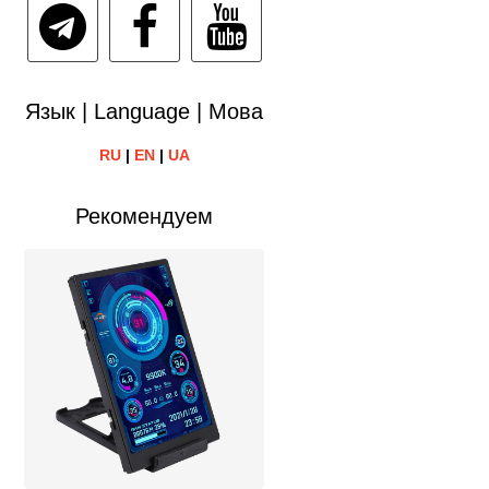
Язык | Language | Мова
RU
|
EN
|
UA
Рекомендуем