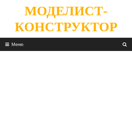
Перейти
МОДЕЛИСТ-
к
содержимому
КОНСТРУКТОР
Меню