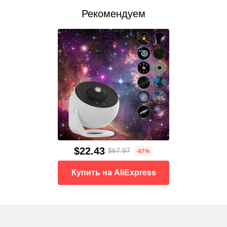
Рекомендуем
$22.43
$67.97
-67%
Купить на AliExpress