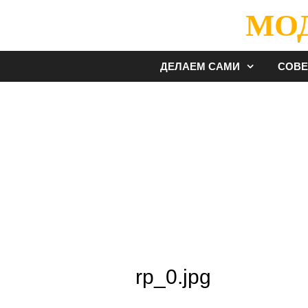
Перейти
МО
к
содержимому
ДЕЛАЕМ САМИ
СОВ
rp_0.jpg