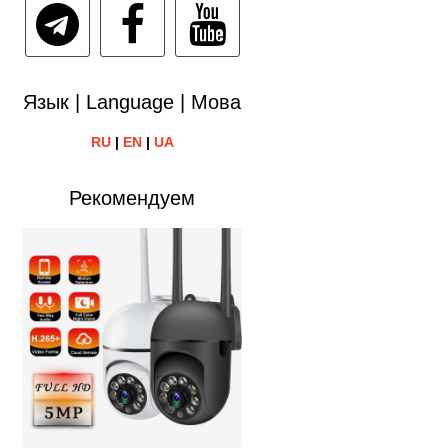
Язык | Language | Мова
RU
|
EN
|
UA
Рекомендуем