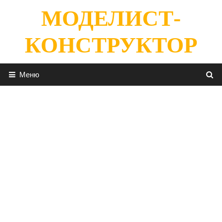
Перейти
МОДЕЛИСТ-
к
содержимому
КОНСТРУКТОР
Меню