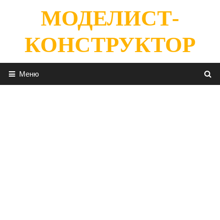
Перейти
МОДЕЛИСТ-
к
содержимому
КОНСТРУКТОР
Меню