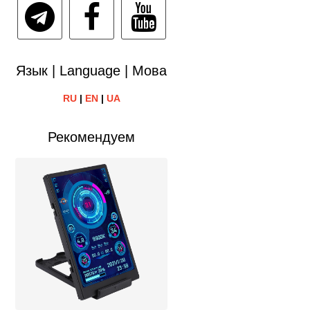
Язык | Language | Мова
RU
|
EN
|
UA
Рекомендуем