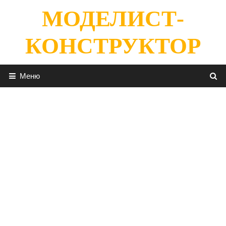
Перейти
МОДЕЛИСТ-
к
содержимому
КОНСТРУКТОР
Меню