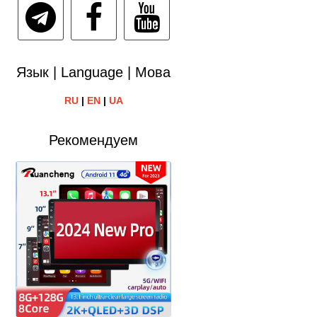
Язык | Language | Мова
RU
|
EN
|
UA
Рекомендуем