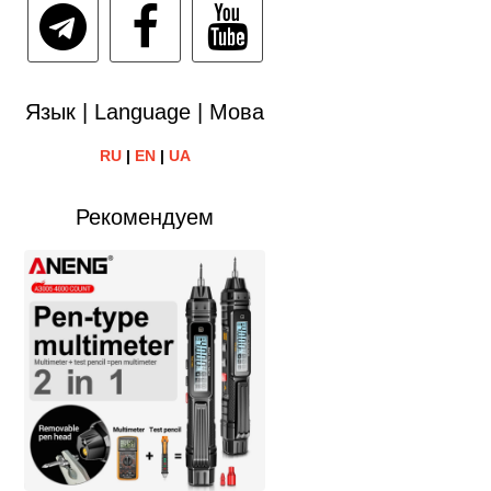
Язык | Language | Мова
RU
|
EN
|
UA
Рекомендуем