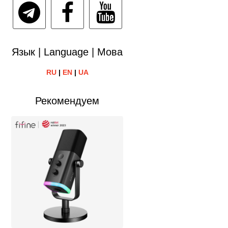
Язык | Language | Мова
RU
|
EN
|
UA
Рекомендуем