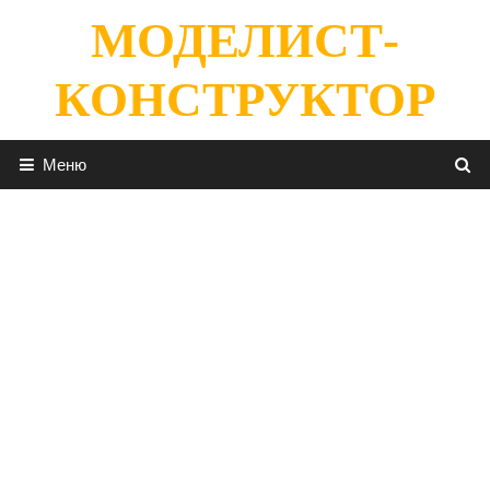
Перейти
МОДЕЛИСТ-
к
содержимому
КОНСТРУКТОР
Меню