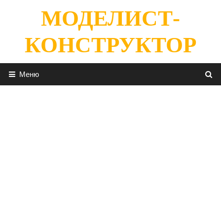
Перейти
МОДЕЛИСТ-
к
содержимому
КОНСТРУКТОР
Меню