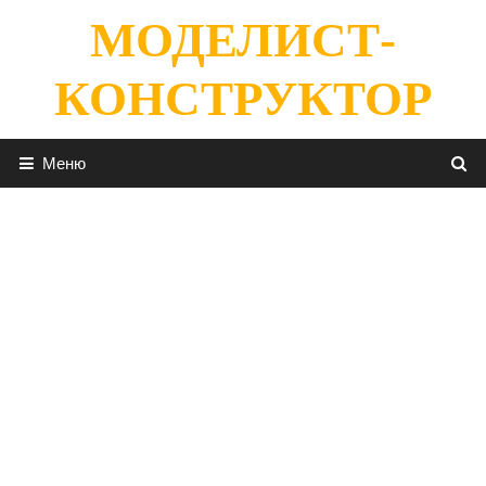
Перейти
МОДЕЛИСТ-
к
содержимому
КОНСТРУКТОР
Меню